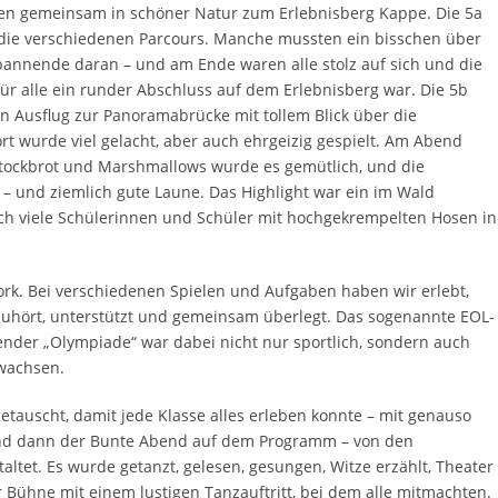
ten gemeinsam in schöner Natur zum Erlebnisberg Kappe. Die 5a
 die verschiedenen Parcours. Manche mussten ein bisschen über
pannende daran – und am Ende waren alle stolz auf sich und die
r alle ein runder Abschluss auf dem Erlebnisberg war. Die 5b
n Ausflug zur Panoramabrücke mit tollem Blick über die
t wurde viel gelacht, aber auch ehrgeizig gespielt. Am Abend
tockbrot und Marshmallows wurde es gemütlich, und die
 und ziemlich gute Laune. Das Highlight war ein im Wald
ich viele Schülerinnen und Schüler mit hochgekrempelten Hosen in
k. Bei verschiedenen Spielen und Aufgaben haben wir erlebt,
 zuhört, unterstützt und gemeinsam überlegt. Das sogenannte EOL-
ender „Olympiade“ war dabei nicht nur sportlich, sondern auch
uwachsen.
tauscht, damit jede Klasse alles erleben konnte – mit genauso
and dann der Bunte Abend auf dem Programm – von den
altet. Es wurde getanzt, gelesen, gesungen, Witze erzählt, Theater
r Bühne mit einem lustigen Tanzauftritt, bei dem alle mitmachten.