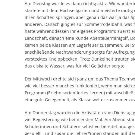
Am Dienstag wurde es dann richtig aktiv. Wir wander
startete mit dem Hochseilgarten und meisterte mutig
ihren Schatten springen, aber genau das war ja das S
anderen. Danach ging es zur Sommerrodelbahn, was fü
hatte währenddessen ihr eigenes Programm: zuerst ei
Landschaft, danach eine Runde Abenteuerminigolf. Dor
kamen beide Klassen am Lagerfeuer zusammen. Bei S
anschließende Nachtwanderung sorgte für Aufregung –
verstecktes Kneippbecken. Trotz Dunkelheit trauten s
das eiskalte Wasser, was für viel Gelächter sorgte.
Der Mittwoch drehte sich ganz um das Thema Teamwor
wie viel besser manches funktioniert, wenn man sich
Programm (Erlebnisorientiertes Lernen) mit anschließ
eine gute Gelegenheit, als Klasse weiter zusammenz
Am Donnerstag wurden die Aktivitäten vom Dienstag ge
viel Begeisterung wie beim ersten Mal. Am Abend st
Schülerinnen und Schülern selbst vorbereitet und gest
gespielt – und sogar die Lehrer*innen standen auf de