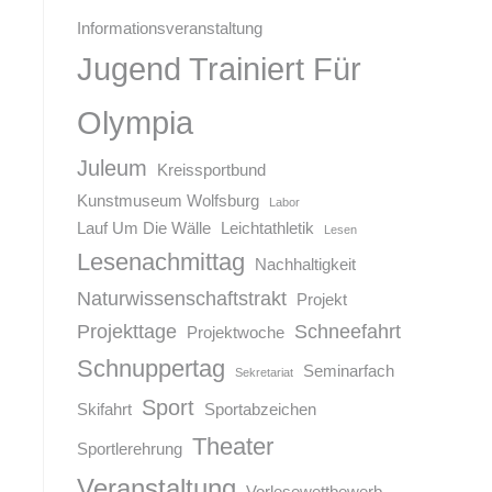
Informationsveranstaltung
Jugend Trainiert Für
Olympia
Juleum
Kreissportbund
Kunstmuseum Wolfsburg
Labor
Lauf Um Die Wälle
Leichtathletik
Lesen
Lesenachmittag
Nachhaltigkeit
Naturwissenschaftstrakt
Projekt
Projekttage
Schneefahrt
Projektwoche
Schnuppertag
Seminarfach
Sekretariat
Sport
Skifahrt
Sportabzeichen
Theater
Sportlerehrung
Veranstaltung
Vorlesewettbewerb