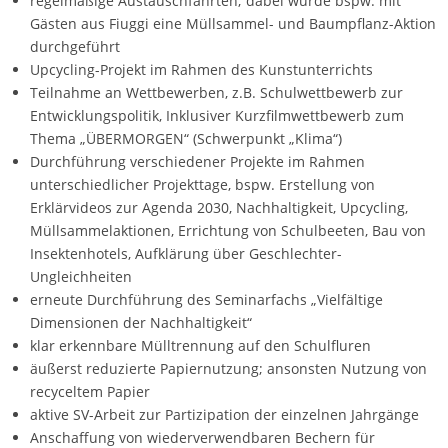
regelmäßige Austauschfahrten; dabei wurde bspw. mit
Gästen aus Fiuggi eine Müllsammel- und Baumpflanz-Aktion
durchgeführt
Upcycling-Projekt im Rahmen des Kunstunterrichts
Teilnahme an Wettbewerben, z.B. Schulwettbewerb zur
Entwicklungspolitik, Inklusiver Kurzfilmwettbewerb zum
Thema „ÜBERMORGEN“ (Schwerpunkt „Klima“)
Durchführung verschiedener Projekte im Rahmen
unterschiedlicher Projekttage, bspw. Erstellung von
Erklärvideos zur Agenda 2030, Nachhaltigkeit, Upcycling,
Müllsammelaktionen, Errichtung von Schulbeeten, Bau von
Insektenhotels, Aufklärung über Geschlechter-
Ungleichheiten
erneute Durchführung des Seminarfachs „Vielfältige
Dimensionen der Nachhaltigkeit“
klar erkennbare Mülltrennung auf den Schulfluren
äußerst reduzierte Papiernutzung; ansonsten Nutzung von
recyceltem Papier
aktive SV-Arbeit zur Partizipation der einzelnen Jahrgänge
Anschaffung von wiederverwendbaren Bechern für