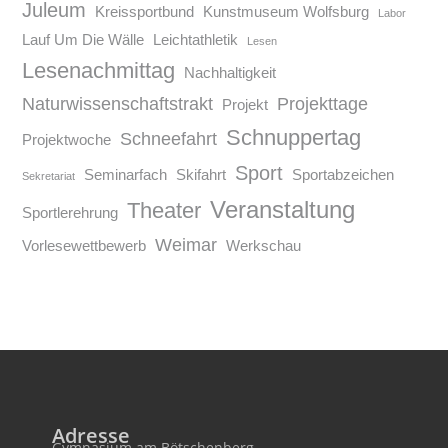
Juleum
Kreissportbund
Kunstmuseum Wolfsburg
Labor
Lauf Um Die Wälle
Leichtathletik
Lesen
Lesenachmittag
Nachhaltigkeit
Naturwissenschaftstrakt
Projekttage
Projekt
Schnuppertag
Schneefahrt
Projektwoche
Sport
Seminarfach
Skifahrt
Sportabzeichen
Sekretariat
Veranstaltung
Theater
Sportlerehrung
Weimar
Vorlesewettbewerb
Werkschau
Adresse
Gymnasium am Bötschenberg