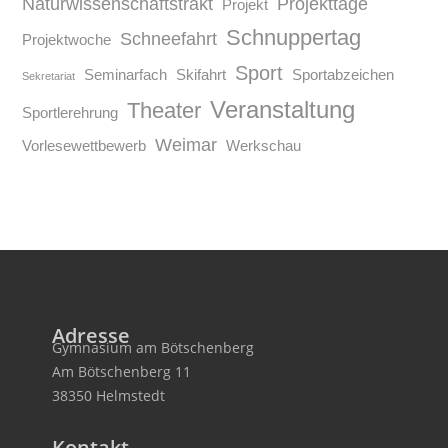
Naturwissenschaftstrakt
Projekttage
Projekt
Schnuppertag
Schneefahrt
Projektwoche
Sport
Seminarfach
Skifahrt
Sportabzeichen
Sekretariat
Veranstaltung
Theater
Sportlerehrung
Weimar
Vorlesewettbewerb
Werkschau
Adresse
Gymnasium am Bötschenberg
Am Bötschenberg 11
38350 Helmstedt
Kontakt