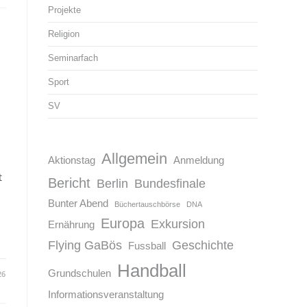
Projekte
Religion
Seminarfach
Sport
SV
Allgemein
Aktionstag
Anmeldung
t
Bericht
Berlin
Bundesfinale
Bunter Abend
Büchertauschbörse
DNA
Europa
Exkursion
Ernährung
Flying GaBös
Geschichte
Fussball
Handball
Grundschulen
26
Informationsveranstaltung