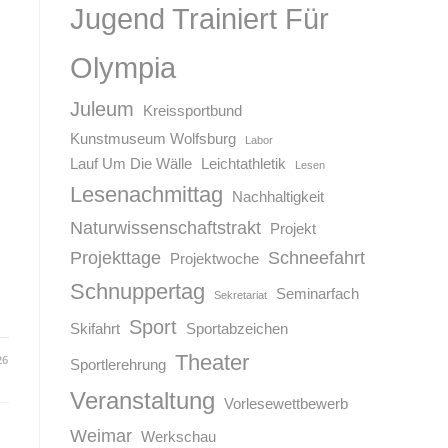
Jugend Trainiert Für
Olympia
Juleum
Kreissportbund
Kunstmuseum Wolfsburg
Labor
Lauf Um Die Wälle
Leichtathletik
Lesen
Lesenachmittag
Nachhaltigkeit
Naturwissenschaftstrakt
Projekt
Projekttage
Schneefahrt
Projektwoche
Schnuppertag
Seminarfach
Sekretariat
Sport
Skifahrt
Sportabzeichen
Theater
26
Sportlerehrung
Veranstaltung
Vorlesewettbewerb
Weimar
Werkschau