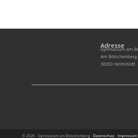
Adresse
Gymnasium am Bö
Am Bötschenberg
38350 Helmstedt
© 2026 - Gymnasium am Bötschenberg -
Datenschutz
-
Impressum