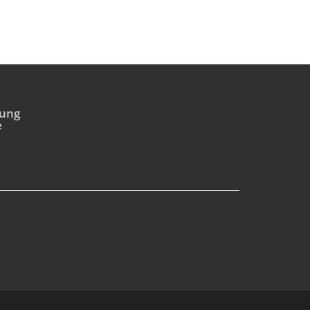
ung
e