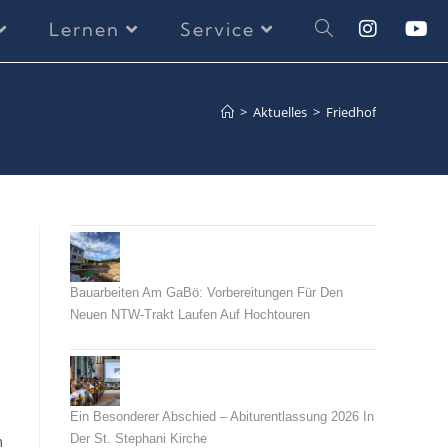
Lernen
Service
>
Aktuelles
>
Friedhof
Bauarbeiten Am GaBö: Vorbereitungen Für Den
Neuen NTW-Trakt Laufen Auf Hochtouren
26. Juli 2026
Ein Besonderer Abschied – Abiturentlassung 2026 In
Der St. Stephani Kirche
m