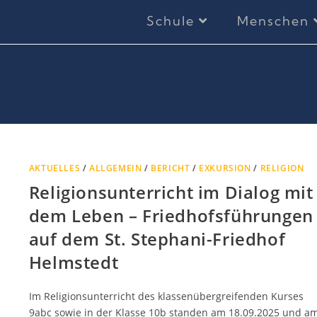
Schule
Menschen
AKTUELLES
/
ALLGEMEIN
/
BERICHT
/
EXKURSION
/
RELIGION
Religionsunterricht im Dialog mit
dem Leben – Friedhofsführungen
auf dem St. Stephani-Friedhof
Helmstedt
Im Religionsunterricht des klassenübergreifenden Kurses
9abc sowie in der Klasse 10b standen am 18.09.2025 und a