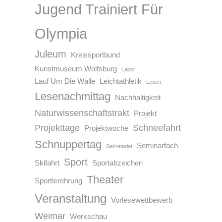
Jugend Trainiert Für
Olympia
Juleum
Kreissportbund
Kunstmuseum Wolfsburg
Labor
Lauf Um Die Wälle
Leichtathletik
Lesen
Lesenachmittag
Nachhaltigkeit
Naturwissenschaftstrakt
Projekt
Projekttage
Schneefahrt
Projektwoche
Schnuppertag
Seminarfach
Sekretariat
Sport
Skifahrt
Sportabzeichen
Theater
Sportlerehrung
Veranstaltung
Vorlesewettbewerb
Weimar
Werkschau