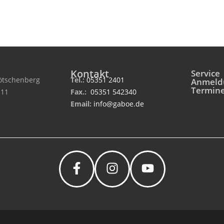
Kontakt
Service
tschenberg
Tel.:
05351 2401
Anmeld
Termin
 11
Fax.:
05351 542340
Email:
info@gaboe.de