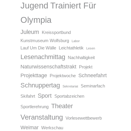
Jugend Trainiert Für
Olympia
Juleum
Kreissportbund
Kunstmuseum Wolfsburg
Labor
Lauf Um Die Wälle
Leichtathletik
Lesen
Lesenachmittag
Nachhaltigkeit
Naturwissenschaftstrakt
Projekt
Projekttage
Schneefahrt
Projektwoche
Schnuppertag
Seminarfach
Sekretariat
Sport
Skifahrt
Sportabzeichen
Theater
Sportlerehrung
Veranstaltung
Vorlesewettbewerb
Weimar
Werkschau