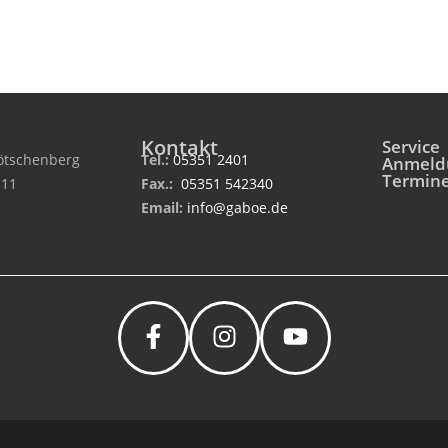
Kontakt
Service
tschenberg
Tel.:
05351 2401
Anmeld
Termin
 11
Fax.:
05351 542340
Email:
info@gaboe.de