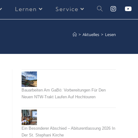
Lernen
Service
>
Aktuelles
>
Lesen
Bauarbeiten Am GaBö: Vorbereitungen Für Den
Neuen NTW-Trakt Laufen Auf Hochtouren
26. Juli 2026
Ein Besonderer Abschied – Abiturentlassung 2026 In
Der St. Stephani Kirche