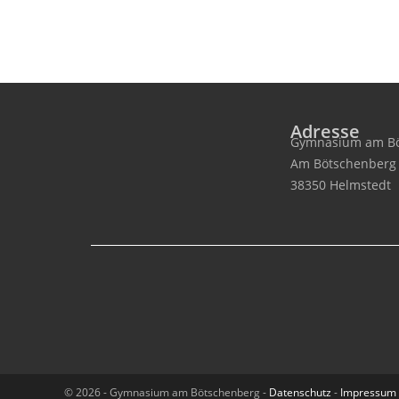
Adresse
Gymnasium am Bö
Am Bötschenberg
38350 Helmstedt
© 2026 - Gymnasium am Bötschenberg -
Datenschutz
-
Impressum