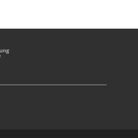
ung
e