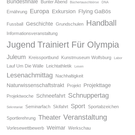
Bundesfinale
Bunter Abend
Büchertauschbörse
DNA
Europa
Exkursion
Flying GaBös
Ernährung
Handball
Geschichte
Fussball
Grundschulen
Informationsveranstaltung
Jugend Trainiert Für Olympia
Juleum
Kreissportbund
Kunstmuseum Wolfsburg
Labor
Lauf Um Die Wälle
Leichtathletik
Lesen
Lesenachmittag
Nachhaltigkeit
Naturwissenschaftstrakt
Projekttage
Projekt
Schnuppertag
Schneefahrt
Projektwoche
Sport
Seminarfach
Skifahrt
Sportabzeichen
Sekretariat
Veranstaltung
Theater
Sportlerehrung
Weimar
Vorlesewettbewerb
Werkschau