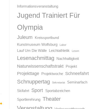
Informationsveranstaltung
Jugend Trainiert Für
Olympia
Juleum
Kreissportbund
Kunstmuseum Wolfsburg
Labor
Lauf Um Die Wälle
Leichtathletik
Lesen
Lesenachmittag
Nachhaltigkeit
Naturwissenschaftstrakt
Projekt
Projekttage
Schneefahrt
Projektwoche
Schnuppertag
Seminarfach
Sekretariat
Sport
Skifahrt
Sportabzeichen
Theater
Sportlerehrung
Veranstaltung
Vorlesewettbewerb