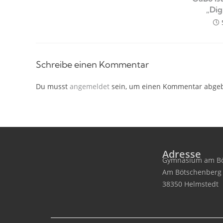
„Dig
Schreibe einen Kommentar
Du musst
angemeldet
sein, um einen Kommentar abge
Adresse
Gymnasium am Bö
Am Bötschenberg
38350 Helmstedt