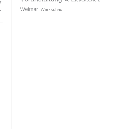
in
ia
Weimar
Werkschau