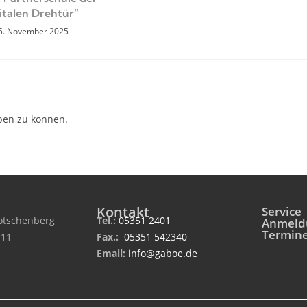
italen Drehtür“
5. November 2025
ben zu können.
Kontakt
Service
tschenberg
Tel.:
05351 2401
Anmeld
Termin
 11
Fax.:
05351 542340
Email:
info@gaboe.de