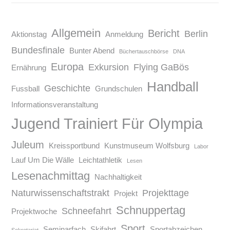
Allgemein
Bericht
Berlin
Aktionstag
Anmeldung
Bundesfinale
Bunter Abend
Büchertauschbörse
DNA
Europa
Exkursion
Flying GaBös
Ernährung
Handball
Geschichte
Fussball
Grundschulen
Informationsveranstaltung
Jugend Trainiert Für Olympia
Juleum
Kreissportbund
Kunstmuseum Wolfsburg
Labor
Lauf Um Die Wälle
Leichtathletik
Lesen
Lesenachmittag
Nachhaltigkeit
Naturwissenschaftstrakt
Projekttage
Projekt
Schnuppertag
Schneefahrt
Projektwoche
Sport
Seminarfach
Skifahrt
Sportabzeichen