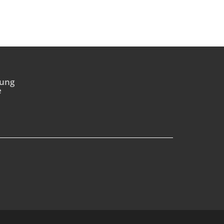
ung
e