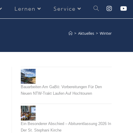
Lernen
Service
>
Aktuelles
>
Winter
Bauarbeiten Am GaBö: Vorbereitungen Für Den
Neuen NTW-Trakt Laufen Auf Hochtouren
26. Juli 2026
Ein Besonderer Abschied – Abiturentlassung 2026 In
Der St. Stephani Kirche