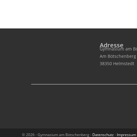
Adresse
Gymnasium am Bö
Am Bötschenberg
38350 Helmstedt
© 2026 - Gymnasium am Bötschenberg -
Datenschutz
-
Impressum