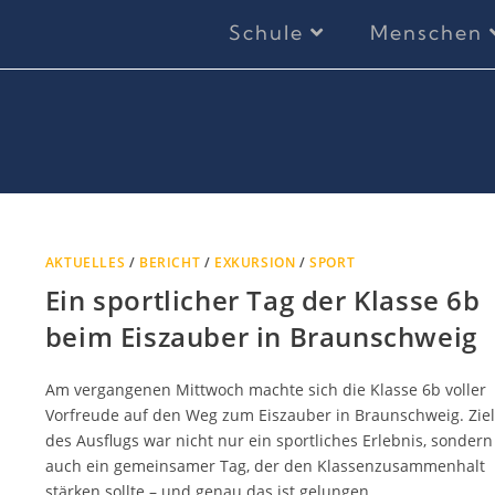
Schule
Menschen
AKTUELLES
/
BERICHT
/
EXKURSION
/
SPORT
Ein sportlicher Tag der Klasse 6b
beim Eiszauber in Braunschweig
Am vergangenen Mittwoch machte sich die Klasse 6b voller
Vorfreude auf den Weg zum Eiszauber in Braunschweig. Ziel
des Ausflugs war nicht nur ein sportliches Erlebnis, sondern
auch ein gemeinsamer Tag, der den Klassenzusammenhalt
stärken sollte – und genau das ist gelungen.