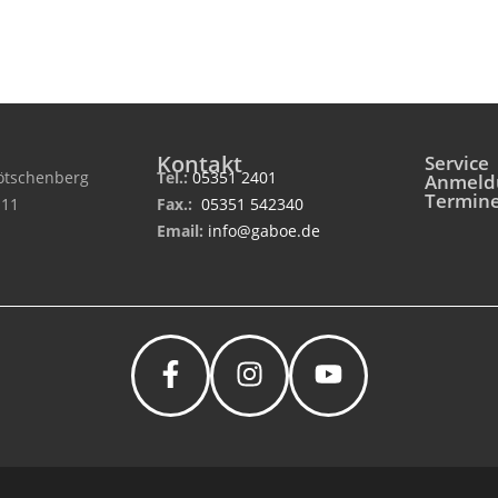
Kontakt
Service
tschenberg
Tel.:
05351 2401
Anmeld
Termin
 11
Fax.:
05351 542340
Email:
info@gaboe.de