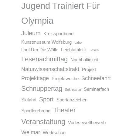
Jugend Trainiert Für
Olympia
Juleum
Kreissportbund
Kunstmuseum Wolfsburg
Labor
Lauf Um Die Wälle
Leichtathletik
Lesen
Lesenachmittag
Nachhaltigkeit
Naturwissenschaftstrakt
Projekt
Projekttage
Schneefahrt
Projektwoche
Schnuppertag
Seminarfach
Sekretariat
Sport
Skifahrt
Sportabzeichen
Theater
Sportlerehrung
Veranstaltung
Vorlesewettbewerb
Weimar
Werkschau