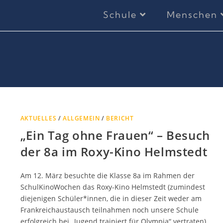
Schule
Menschen
AKTUELLES
/
ALLGEMEIN
/
BERICHT
„Ein Tag ohne Frauen“ – Besuch
der 8a im Roxy-Kino Helmstedt
Am 12. März besuchte die Klasse 8a im Rahmen der
SchulKinoWochen das Roxy-Kino Helmstedt (zumindest
diejenigen Schüler*innen, die in dieser Zeit weder am
Frankreichaustausch teilnahmen noch unsere Schule
erfolgreich bei „Jugend trainiert für Olympia“ vertraten).