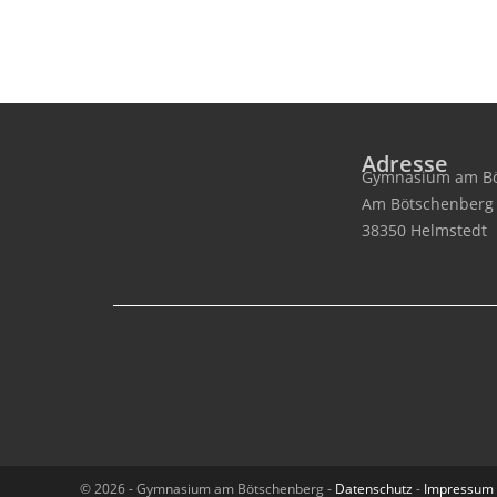
Adresse
Gymnasium am Bö
Am Bötschenberg
38350 Helmstedt
© 2026 - Gymnasium am Bötschenberg -
Datenschutz
-
Impressum