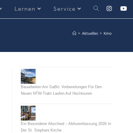
Lernen
Service
>
Aktuelles
>
Kino
Bauarbeiten Am GaBö: Vorbereitungen Für Den
Neuen NTW-Trakt Laufen Auf Hochtouren
26. Juli 2026
Ein Besonderer Abschied – Abiturentlassung 2026 In
Der St. Stephani Kirche