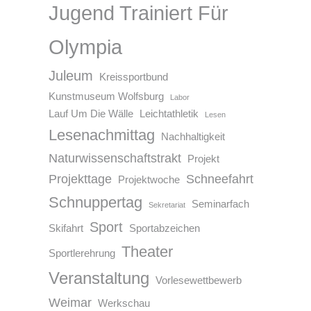
Jugend Trainiert Für
Olympia
Juleum
Kreissportbund
Kunstmuseum Wolfsburg
Labor
Lauf Um Die Wälle
Leichtathletik
Lesen
Lesenachmittag
Nachhaltigkeit
Naturwissenschaftstrakt
Projekt
Projekttage
Schneefahrt
Projektwoche
Schnuppertag
Seminarfach
Sekretariat
Sport
Skifahrt
Sportabzeichen
Theater
Sportlerehrung
Veranstaltung
Vorlesewettbewerb
Weimar
Werkschau