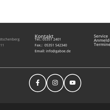
Kontakt
Service
tschenberg
Tel.:
05351 2401
Anmeld
Termin
 11
Fax.:
05351 542340
Email:
info@gaboe.de