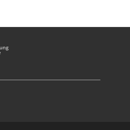
ung
e