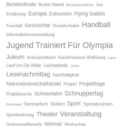
Bundesfinale
Bunter Abend
Büchertauschbörse
DNA
Europa
Exkursion
Flying GaBös
Ernährung
Handball
Geschichte
Fussball
Grundschulen
Informationsveranstaltung
Jugend Trainiert Für Olympia
Juleum
Kreissportbund
Kunstmuseum Wolfsburg
Labor
Lauf Um Die Wälle
Leichtathletik
Lesen
Lesenachmittag
Nachhaltigkeit
Naturwissenschaftstrakt
Projekttage
Projekt
Schnuppertag
Schneefahrt
Projektwoche
Sport
Seminarfach
Skifahrt
Sportabzeichen
Sekretariat
Veranstaltung
Theater
Sportlerehrung
Weimar
Vorlesewettbewerb
Werkschau