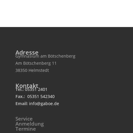
Adresse
Gymnasium am Bötschenberg
Am Bötschenberg 11
38350 Helmstedt
Kontakt
Tel.:
05351 2401
Fax.:
05351 542340
Email:
info@gaboe.de
Service
Anmeldung
Termine