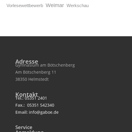
Weimar
Vorlesewettbewerb
Werkschau
Adresse
Gymnasium am Bötschenberg
Am Bötschenberg 11
38350 Helmstedt
Kontakt
Tel.:
05351 2401
Fax.:
05351 542340
Email:
info@gaboe.de
Service