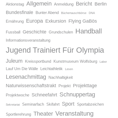
Allgemein
Bericht
Berlin
Aktionstag
Anmeldung
Bundesfinale
Bunter Abend
Büchertauschbörse
DNA
Europa
Exkursion
Flying GaBös
Ernährung
Handball
Geschichte
Fussball
Grundschulen
Informationsveranstaltung
Jugend Trainiert Für Olympia
Juleum
Kreissportbund
Kunstmuseum Wolfsburg
Labor
Lauf Um Die Wälle
Leichtathletik
Lesen
Lesenachmittag
Nachhaltigkeit
Naturwissenschaftstrakt
Projekttage
Projekt
Schnuppertag
Schneefahrt
Projektwoche
Sport
Seminarfach
Skifahrt
Sportabzeichen
Sekretariat
Veranstaltung
Theater
Sportlerehrung