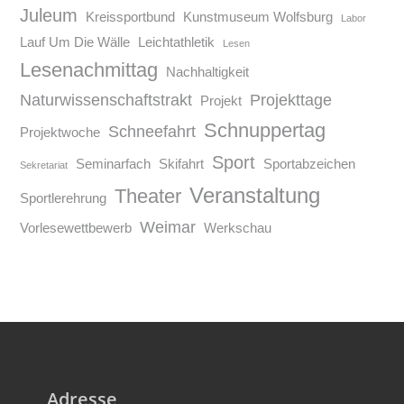
Juleum
Kreissportbund
Kunstmuseum Wolfsburg
Labor
Lauf Um Die Wälle
Leichtathletik
Lesen
Lesenachmittag
Nachhaltigkeit
Naturwissenschaftstrakt
Projekttage
Projekt
Schnuppertag
Schneefahrt
Projektwoche
Sport
Seminarfach
Skifahrt
Sportabzeichen
Sekretariat
Veranstaltung
Theater
Sportlerehrung
Weimar
Vorlesewettbewerb
Werkschau
Adresse